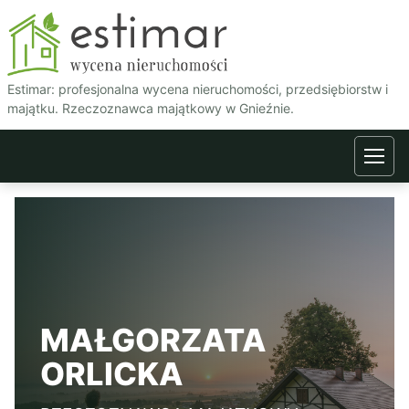
Estimar - wycena nieruchom
Estimar: profesjonalna wycena nieruchomości, przedsiębiorstw i
majątku. Rzeczoznawca majątkowy w Gnieźnie.
MAŁGORZATA
ORLICKA